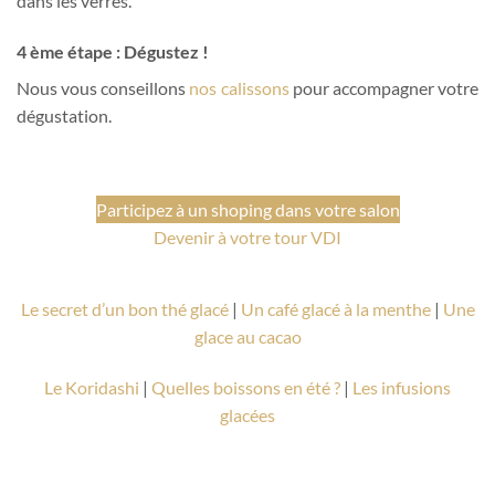
dans les verres.
4 ème étape : Dégustez !
Nous vous conseillons
nos calissons
pour accompagner votre
dégustation.
Participez à un shoping dans votre salon
Devenir à votre tour VDI
Le secret d’un bon thé glacé
|
Un café glacé à la menthe
|
Une
glace au cacao
Le Koridashi
|
Quelles boissons en été ?
|
Les infusions
glacées