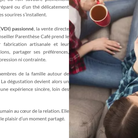
préparé ou d’un thé délicatement
s sourires s’installent.
(VDI) passionné
, la vente directe
seiller Parenthèse Café prend le
 fabrication artisanale et leur
ons, partager ses préférences,
pression ni contrainte.
embres de la famille autour de
té. La dégustation devient alors un
 une expérience sincère, loin des
umain au cœur de la relation. Elle
t le plaisir d’un moment partagé.