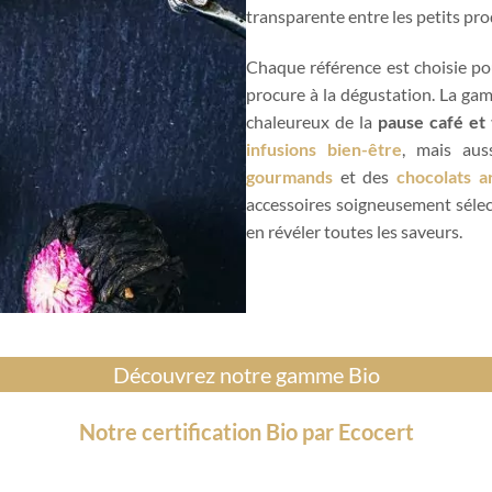
transparente entre les petits pr
Chaque référence est choisie pour
procure à la dégustation. La ga
chaleureux de la
pause café et
infusions bien-être
, mais au
gourmands
et des
chocolats a
accessoires soigneusement séle
en révéler toutes les saveurs.
Découvrez notre gamme Bio
Notre certification Bio par Ecocert