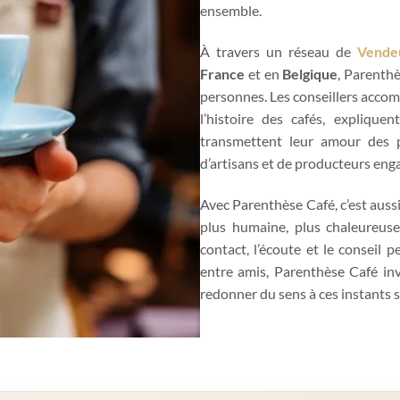
ensemble.
À travers un réseau de
Vendeu
France
et en
Belgique
, Parenthè
personnes. Les conseillers acco
l’histoire des cafés, expliquen
transmettent leur amour des p
d’artisans et de producteurs eng
Avec Parenthèse Café, c’est auss
plus humaine, plus chaleureuse. 
contact, l’écoute et le conseil 
entre amis, Parenthèse Café inv
redonner du sens à ces instants s