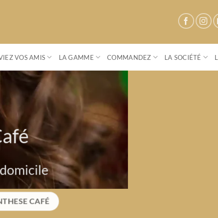
IEZ VOS AMIS
LA GAMME
COMMANDEZ
LA SOCIÉTÉ
Parenthese Café
Conviez vos amis à une vente privée
S'OFFRIR UN MOMENT DE CONVIVIALITÉ