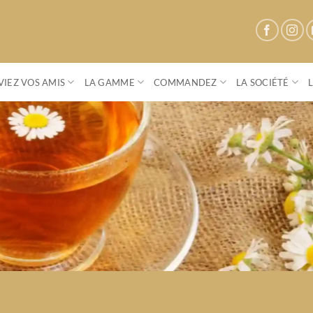
IEZ VOS AMIS
LA GAMME
COMMANDEZ
LA SOCIÉTÉ
Parenthese Café
Conviez vos amis à une vente privée
S'OFFRIR UN MOMENT DE CONVIVIALITÉ