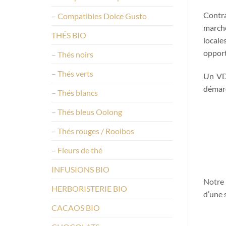
Contr
– Compatibles Dolce Gusto
marché
THÉS BIO
locale
opport
– Thés noirs
– Thés verts
Un VDI
démarc
– Thés blancs
– Thés bleus Oolong
– Thés rouges / Rooibos
– Fleurs de thé
INFUSIONS BIO
Notre 
HERBORISTERIE BIO
d’une 
CACAOS BIO