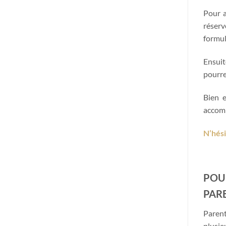
Pour a
réserv
formula
Ensuit
pourre
Bien e
accomp
N’hési
POU
PARE
Parent
plusie