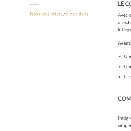
LE 
Nos newsletters
/
Nos vidéos
Avec 
direct
intégr
Avanta
Une
Une
La 
COM
Intég
simple