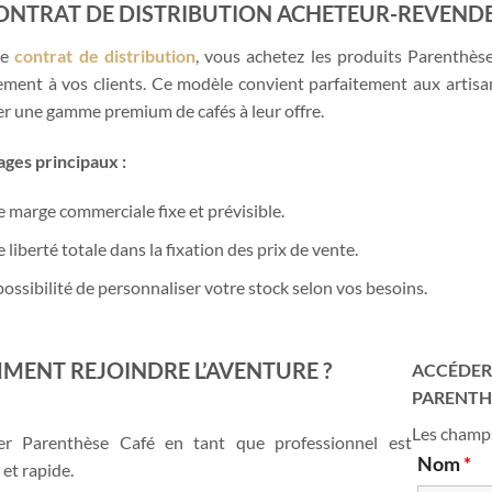
CONTRAT DE DISTRIBUTION ACHETEUR-REVEND
ce
contrat de distribution
, vous achetez les produits Parenthèse
ement à vos clients. Ce modèle convient parfaitement aux artisa
er une gamme premium de cafés à leur offre.
ges principaux :
 marge commerciale fixe et prévisible.
 liberté totale dans la fixation des prix de vente.
possibilité de personnaliser votre stock selon vos besoins.
MENT REJOINDRE L’AVENTURE ?
ACCÉDER
PARENTH
Les champ
rer Parenthèse Café en tant que professionnel est
Nom
*
 et rapide.