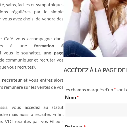
té, sains, faciles et sympathiques
ons régulières par le simple
 vous avez choisi de vendre des
ese Café vous accompagne dans
cès à une
formation à
i vous le souhaitez,
une page
de communiquer et recruter vos
 que vous recrutez).
ACCÉDEZ À LA PAGE D
e
recruteur
et vous entrez alors
rs rémunéré sur les ventes de vos
Les champs marqués d’un
*
sont 
Nom
*
ssis, vous accédez au statut
re mais aussi à recruter. Enfin,
s VDI recrutés par vos Filleuls
Prénom
*