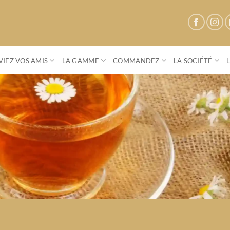
IEZ VOS AMIS
LA GAMME
COMMANDEZ
LA SOCIÉTÉ
Parenthese Café
Conviez vos amis à une vente privée
S'OFFRIR UN MOMENT DE CONVIVIALITÉ