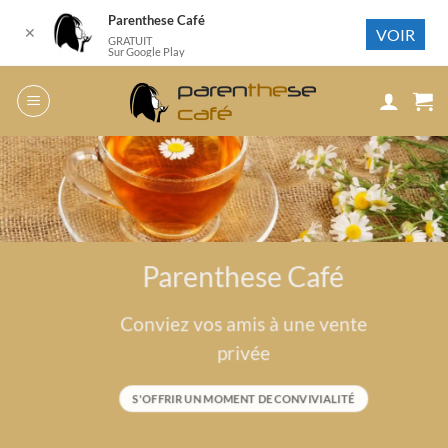
Parenthese Café
✕
VOIR
GRATUIT
Sur Google Play
Passer
au
contenu
Parenthese Café
Conviez vos amis à une vente
privée
S'OFFRIR UN MOMENT DE CONVIVIALITÉ