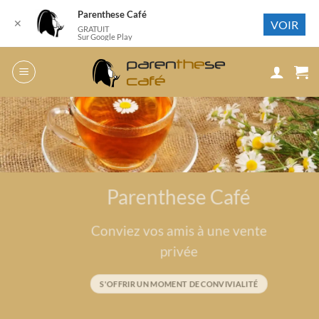
Parenthese Café
✕
VOIR
GRATUIT
Sur Google Play
Passer
au
contenu
Parenthese Café
Conviez vos amis à une vente
privée
S'OFFRIR UN MOMENT DE CONVIVIALITÉ