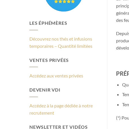
princi
généra
des feu
LES ÉPHÉMÈRES
Depuis
Découvrez nos thés et infusions
produc
temporaires – Quantité limitées
dévelo
VENTES PRIVÉES
PRÉ
Accédez aux ventes privées
Qua
DEVENIR VDI
Tem
Tem
Accédez à la page dédiée à notre
recrutement
(*) Po
NEWSLETTER ET VIDÉOS