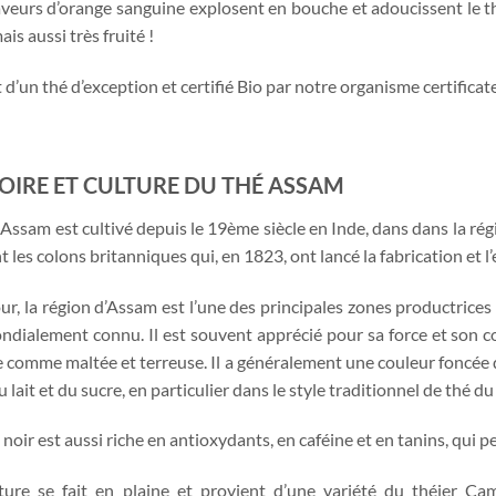
veurs d’orange sanguine explosent en bouche et adoucissent le thé
is aussi très fruité !
it d’un thé d’exception et certifié Bio par notre organisme certifica
OIRE ET CULTURE DU THÉ ASSAM
 Assam est cultivé depuis le 19ème siècle en Inde, dans dans la ré
t les colons britanniques qui, en 1823, ont lancé la fabrication et l
our, la région d’Assam est l’une des principales zones productrice
ndialement connu. Il est souvent apprécié pour sa force et son c
e comme maltée et terreuse. Il a généralement une couleur foncée d
 lait et du sucre, en particulier dans le style traditionnel de thé d
 noir est aussi riche en antioxydants, en caféine et en tanins, qui pe
ture se fait en plaine et provient d’une variété du théier Cam