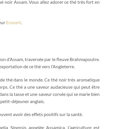
 noir Assam. Vous allez adorer ce thé très fort en
teur
Ecocert
.
gion d’Assam, traversée par le fleuve Brahmapoutre.
’exportation de ce thé vers l’Angleterre.
s de thé dans le monde. Ce thé noir très aromatique
orps. Ce thé a une saveur audacieuse qui peut être
ans la tasse et une saveur corsée qui se marie bien
u petit-déjeuner anglais.
uvent avoir des effets positifs sur la santé.
elia Sinensis appelée Assamica. L’agriculture est