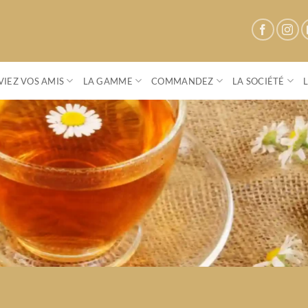
IEZ VOS AMIS
LA GAMME
COMMANDEZ
LA SOCIÉTÉ
Parenthese Café
Conviez vos amis à une vente privée
S'OFFRIR UN MOMENT DE CONVIVIALITÉ