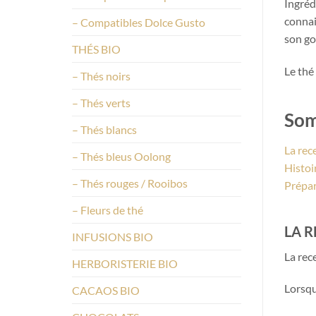
Ingréd
connai
– Compatibles Dolce Gusto
son go
THÉS BIO
Le thé
– Thés noirs
– Thés verts
Som
– Thés blancs
La rec
– Thés bleus Oolong
Histoi
– Thés rouges / Rooibos
Prépar
– Fleurs de thé
LA 
INFUSIONS BIO
La rec
HERBORISTERIE BIO
Lorsqu
CACAOS BIO