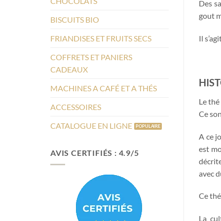
CHOCOLATS
Des sa
gout ma
BISCUITS BIO
FRIANDISES ET FRUITS SECS
Il s’ag
COFFRETS ET PANIERS
CADEAUX
HIST
MACHINES A CAFÉ ET A THÉS
Le thé
ACCESSOIRES
Ce son
CATALOGUE EN LIGNE
A ce j
est mo
AVIS CERTIFIÉS : 4.9/5
décrit
avec du
Ce thé
La cul