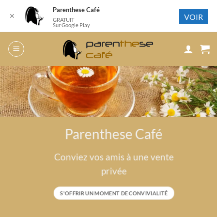
Parenthese Café
✕
VOIR
GRATUIT
Sur Google Play
Passer
au
contenu
Parenthese Café
Conviez vos amis à une vente
privée
S'OFFRIR UN MOMENT DE CONVIVIALITÉ