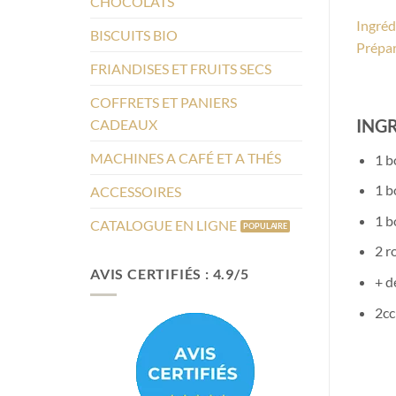
CHOCOLATS
Ingréd
BISCUITS BIO
Prépar
FRIANDISES ET FRUITS SECS
COFFRETS ET PANIERS
ING
CADEAUX
MACHINES A CAFÉ ET A THÉS
1 b
1 b
ACCESSOIRES
1 b
CATALOGUE EN LIGNE
2 r
AVIS CERTIFIÉS : 4.9/5
+ d
2cc