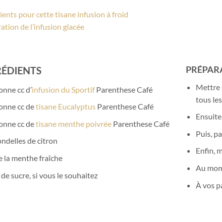
ients pour cette tisane infusion à froid
ation de l’infusion glacée
PRÉPARA
RÉDIENTS
Mettre 
onne cc d’
infusion du Sportif
Parenthese Café
tous le
onne cc de
tisane Eucalyptus
Parenthese Café
Ensuite,
onne cc de
tisane menthe poivrée
Parenthese Café
Puis, p
ondelles de citron
Enfin, 
e la menthe fraîche
Au mome
 de sucre, si vous le souhaitez
À vos pa