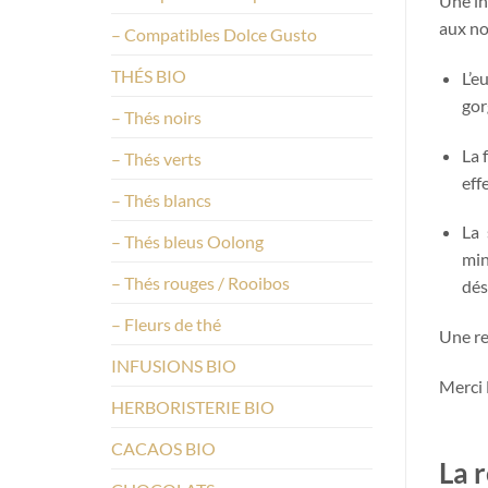
Une in
aux no
– Compatibles Dolce Gusto
THÉS BIO
L’e
gor
– Thés noirs
La 
– Thés verts
eff
– Thés blancs
La 
– Thés bleus Oolong
min
– Thés rouges / Rooibos
dés
– Fleurs de thé
Une re
INFUSIONS BIO
Merci 
HERBORISTERIE BIO
CACAOS BIO
La r