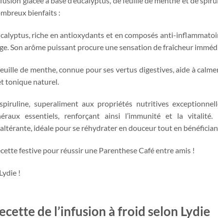
fusion glacée à base d’eucalyptus, de feuille de menthe et de spirul
mbreux bienfaits :
ucalyptus, riche en antioxydants et en composés anti-inflammatoire
ge. Son arôme puissant procure une sensation de fraîcheur immédi
feuille de menthe, connue pour ses vertus digestives, aide à calme
et tonique naturel.
spiruline, superaliment aux propriétés nutritives exceptionnel
éraux essentiels, renforçant ainsi l’immunité et la vitalité
altérante, idéale pour se réhydrater en douceur tout en bénéficiant 
cette festive pour réussir une Parenthese Café entre amis !
Lydie !
ecette de l’infusion à froid selon Lydie