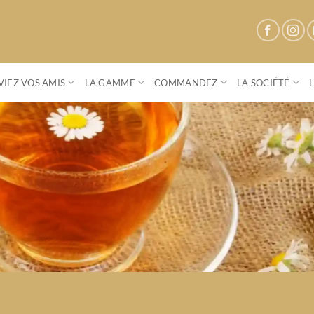
IEZ VOS AMIS
LA GAMME
COMMANDEZ
LA SOCIÉTÉ
Parenthese Café
Conviez vos amis à une vente privée
S'OFFRIR UN MOMENT DE CONVIVIALITÉ