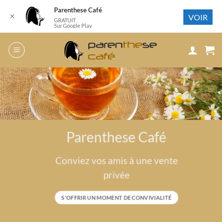
Parenthese Café
✕
VOIR
GRATUIT
Sur Google Play
Passer
au
contenu
Parenthese Café
Conviez vos amis à une vente
privée
S'OFFRIR UN MOMENT DE CONVIVIALITÉ