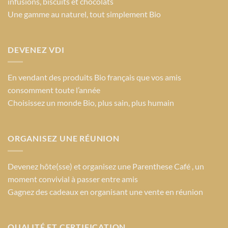
infusions, biscuits et chocolats
la
Une gamme au naturel, tout simplement Bio
page
du
produit
DEVENEZ VDI
En vendant des produits Bio français que vos amis
consomment toute l’année
Choisissez un monde Bio
, plus sain, plus humain
ORGANISEZ UNE RÉUNION
Devenez hôte(sse) et organisez une Parenthese Café , un
moment convivial à passer entre amis
Gagnez des cadeaux en organisant une vente en réunion
QUALITÉ ET CERTIFICATION