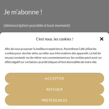
Je m’abonne !
(désinscription possible à tout moment)
C'est nous, les cookies !
INFOS LÉGALES
Afin de vous proposer la meilleure expérience, Parenthese Café utilise les
cookies pour stocker et/ou accéder aux informations des appareils. Le fait de
Mentions légales
ne pas consentir ou de retirer son consentement sur les cookies peut avoir un
effet négatif sur certaines caractéristiques et fonctionnalités de notre site.
Politique de confidentialité
Cookies
ACCEPTER
Conditions générales de vente
REFUSER
PRÉFÉRENCES
Parenthese Café - Vente à domicile de produits Bio - Certification