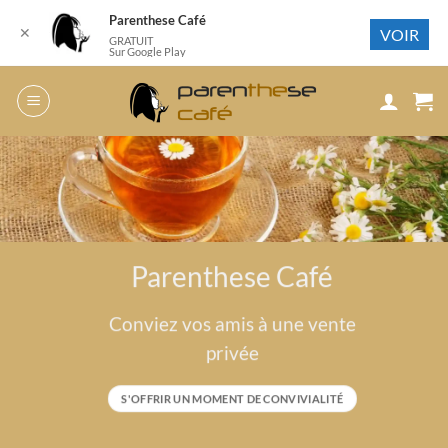
Parenthese Café
✕
VOIR
GRATUIT
Sur Google Play
Passer
au
contenu
Parenthese Café
Conviez vos amis à une vente
privée
S'OFFRIR UN MOMENT DE CONVIVIALITÉ