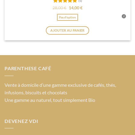
(5)
Note
5
sur
Le
Le
28,00
€
14,00
€
prix
prix
5
initial
actuel
Pas d'option
était :
est :
28,00 €.
14,00 €.
AJOUTER AU PANIER
Ce
produit
a
plusieurs
variations.
PARENTHESE CAFÉ
Les
options
peuvent
Vente à domicile d’une gamme exclusive de cafés, thés,
être
infusions, biscuits et chocolats
choisies
Une gamme au naturel, tout simplement Bio
sur
la
page
du
DEVENEZ VDI
produit