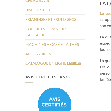
CHOCOLATS
LA Q
BISCUITS BIO
La qua
FRIANDISES ET FRUITS SECS
scrupu
son en
COFFRETS ET PANIERS
CADEAUX
La qua
expédi
MACHINES A CAFÉ ET A THÉS
jours 
ACCESSOIRES
La qua
CATALOGUE EN LIGNE
Les ou
person
AVIS CERTIFIÉS : 4.9/5
les fê