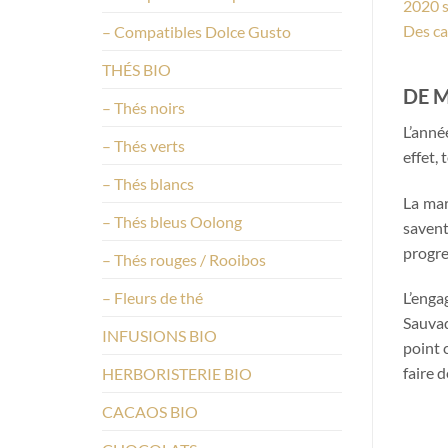
2020 s
Des ca
– Compatibles Dolce Gusto
THÉS BIO
DE M
– Thés noirs
L’anné
– Thés verts
effet,
– Thés blancs
La mar
– Thés bleus Oolong
savent
progre
– Thés rouges / Rooibos
– Fleurs de thé
L’enga
Sauvad
INFUSIONS BIO
point 
faire 
HERBORISTERIE BIO
CACAOS BIO