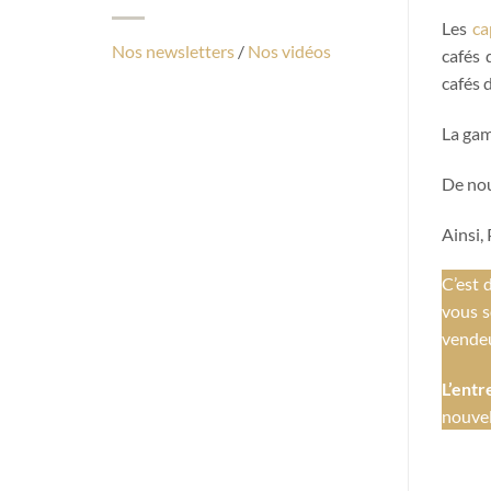
Les
ca
Nos newsletters
/
Nos vidéos
cafés 
cafés 
La gam
De nou
Ainsi,
C’est 
vous s
vendeu
L’entr
nouvel