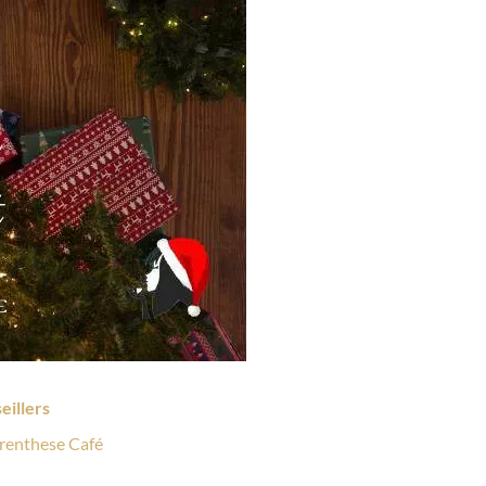
eillers
arenthese Café