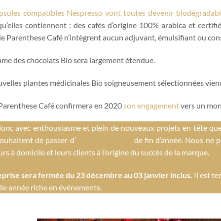
psules compatibles Nespresso vont toutes devenir biodégradabl
qu’elles contiennent : des cafés d’origine 100% arabica et certif
de Parenthese Café n’intègrent aucun adjuvant, émulsifiant ou con
me des chocolats Bio sera largement étendue.
velles plantes médicinales Bio soigneusement sélectionnées viendr
 Parenthese Café confirmera en 2020
son engagement
vers un mond
donc avec enthousiasme et plein de nouveaux projets en tête que
ouhaitent de passer d’
excellentes fêtes
de fin d’année. Nous ne p
rs à domicile et leurs clients à l’origine du succès de la marque.
eprise sera fermée du 23 décembre au 03 janvier inclus.
Il est t
le année riche en événements.