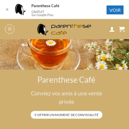
Parenthese Café
✕
VOIR
GRATUIT
Sur Google Play
Passer
au
contenu
Parenthese Café
Conviez vos amis à une vente
privée
S'OFFRIR UN MOMENT DE CONVIVIALITÉ