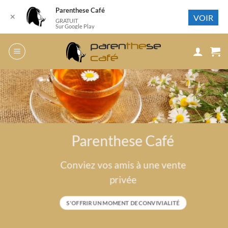
Parenthese Café
✕
VOIR
GRATUIT
Sur Google Play
Passer
au
contenu
Parenthese Café
Conviez vos amis à une vente
privée
S'OFFRIR UN MOMENT DE CONVIVIALITÉ