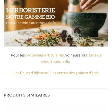
Pour les
problèmes articulaires
, voir aussi la
tisane de
cynorrhodon Bio
Les fleurs d’hibiscus
|
Les vertus des graines d’anis
PRODUITS SIMILAIRES