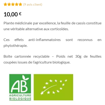
(
9
avis client)
Noté
9
5
sur
10,00
€
5 basé sur
notations
client
Plante médicinale par excellence, la feuille de cassis constitue
une véritable alternative aux corticoïdes.
Ces effets anti-inflammatoires sont reconnus en
phytothérapie.
Boîte cartonnée recyclable – Poids net 30g de feuilles
coupées issues de l’agriculture biologique.