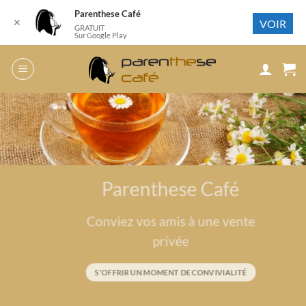
Parenthese Café
✕
VOIR
GRATUIT
Sur Google Play
Passer
au
contenu
Parenthese Café
Conviez vos amis à une vente
privée
S'OFFRIR UN MOMENT DE CONVIVIALITÉ