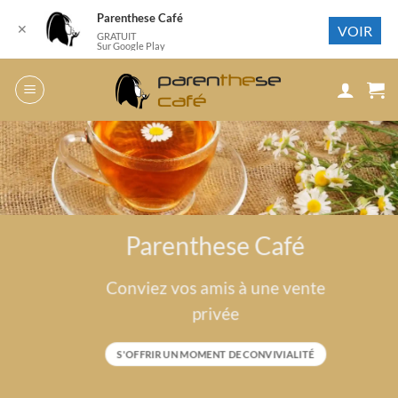
Parenthese Café
✕
VOIR
GRATUIT
Sur Google Play
Passer
au
contenu
Parenthese Café
Conviez vos amis à une vente
privée
S'OFFRIR UN MOMENT DE CONVIVIALITÉ