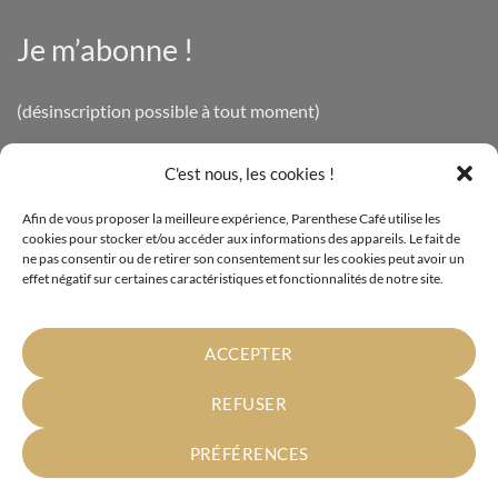
Je m’abonne !
(désinscription possible à tout moment)
C'est nous, les cookies !
INFOS LÉGALES
Afin de vous proposer la meilleure expérience, Parenthese Café utilise les
cookies pour stocker et/ou accéder aux informations des appareils. Le fait de
Mentions légales
ne pas consentir ou de retirer son consentement sur les cookies peut avoir un
effet négatif sur certaines caractéristiques et fonctionnalités de notre site.
Politique de confidentialité
Cookies
ACCEPTER
Conditions générales de vente
REFUSER
PRÉFÉRENCES
Parenthese Café - Vente à domicile de produits Bio - Certification