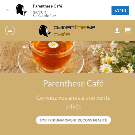
Parenthese Café
✕
VOIR
GRATUIT
Sur Google Play
Passer
au
contenu
Parenthese Café
Conviez vos amis à une vente
privée
S'OFFRIR UN MOMENT DE CONVIVIALITÉ