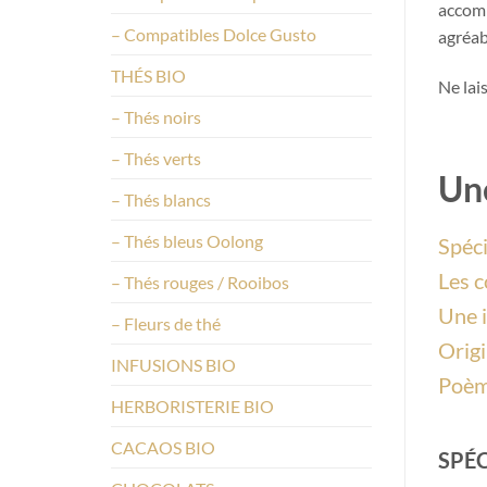
accom
– Compatibles Dolce Gusto
agréab
THÉS BIO
Ne lai
– Thés noirs
– Thés verts
Une
– Thés blancs
– Thés bleus Oolong
Spéci
Les c
– Thés rouges / Rooibos
Une i
– Fleurs de thé
Origi
INFUSIONS BIO
Poèm
HERBORISTERIE BIO
CACAOS BIO
SPÉC