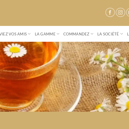
IEZ VOS AMIS
LA GAMME
COMMANDEZ
LA SOCIÉTÉ
Parenthese Café
Conviez vos amis à une vente privée
S'OFFRIR UN MOMENT DE CONVIVIALITÉ