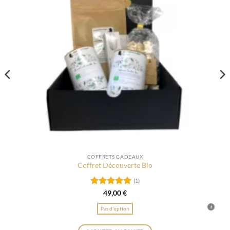
COFFRETS CADEAUX
Coffret Découverte Bio
(1)
Note
5
sur
49,00
€
5
Pas d'option