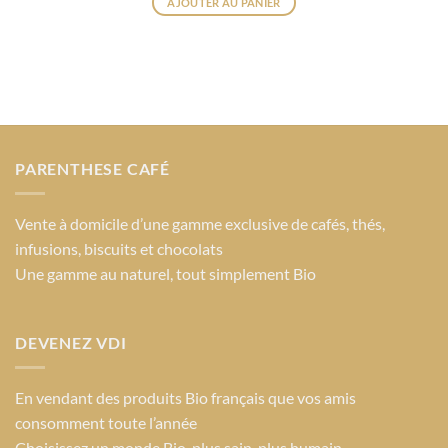
AJOUTER AU PANIER
Ce
produit
a
plusieurs
variations.
Les
options
PARENTHESE CAFÉ
peuvent
être
choisies
Vente à domicile d’une gamme exclusive de cafés, thés,
sur
infusions, biscuits et chocolats
la
Une gamme au naturel, tout simplement Bio
page
du
produit
DEVENEZ VDI
En vendant des produits Bio français que vos amis
consomment toute l’année
Choisissez un monde Bio
, plus sain, plus humain