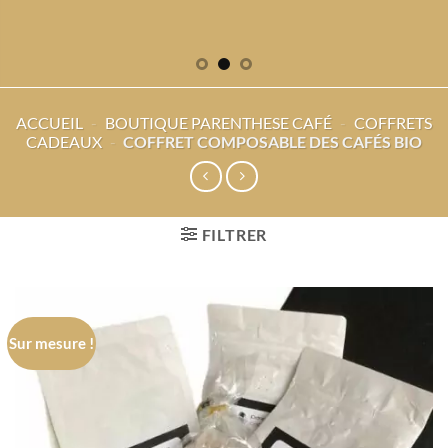
ACCUEIL
-
BOUTIQUE PARENTHESE CAFÉ
-
COFFRETS
CADEAUX
-
COFFRET COMPOSABLE DES CAFÉS BIO
FILTRER
Sur mesure !