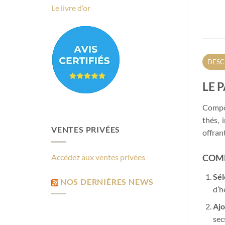
Le livre d’or
DESC
LE 
Compos
thés, 
VENTES PRIVÉES
offran
Accédez aux ventes privées
COMM
Sél
NOS DERNIÈRES NEWS
d’h
Ajo
sec