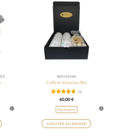
ATS
INFUSIONS
s
Coffret Infusions Bio
(1)
Note
5
sur
60,00
€
5
Pas d'option
AJOUTER AU PANIER
A
Ce
produit