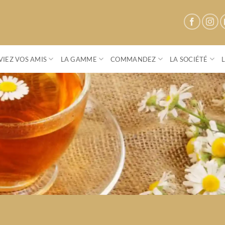
IEZ VOS AMIS
LA GAMME
COMMANDEZ
LA SOCIÉTÉ
Parenthese Café
Conviez vos amis à une vente privée
S'OFFRIR UN MOMENT DE CONVIVIALITÉ