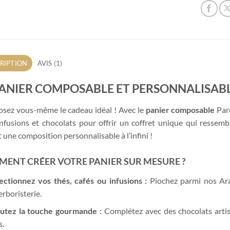
RIPTION
AVIS (1)
PANIER COMPOSABLE ET PERSONNALISABLE
ez vous-même le cadeau idéal ! Avec le
panier composable
Pare
infusions et chocolats pour offrir un coffret unique qui ressembl
t une composition personnalisable à l’infini !
ENT CRÉER VOTRE PANIER SUR MESURE ?
ectionnez vos thés, cafés ou infusions :
Piochez parmi nos Ara
erboristerie.
utez la touche gourmande :
Complétez avec des chocolats artisa
s.