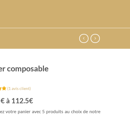
er composable
(
1
avis client)
ur
€ à 112.5€
ur
z votre panier avec 5 produits au choix de notre