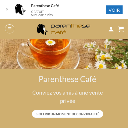
Parenthese Café
✕
VOIR
GRATUIT
Sur Google Play
Passer
au
contenu
Parenthese Café
Conviez vos amis à une vente
privée
S'OFFRIR UN MOMENT DE CONVIVIALITÉ