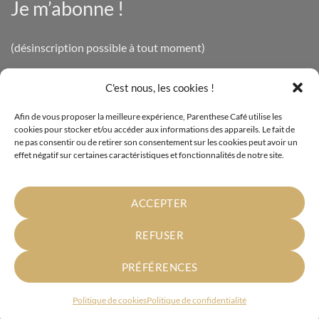
Je m’abonne !
(désinscription possible à tout moment)
C'est nous, les cookies !
INFOS LÉGALES
Afin de vous proposer la meilleure expérience, Parenthese Café utilise les
cookies pour stocker et/ou accéder aux informations des appareils. Le fait de
Mentions légales
ne pas consentir ou de retirer son consentement sur les cookies peut avoir un
effet négatif sur certaines caractéristiques et fonctionnalités de notre site.
Politique de confidentialité
Cookies
ACCEPTER
Conditions générales de vente
REFUSER
PRÉFÉRENCES
Parenthese Café - Vente à domicile de produits Bio - Certification
Politique de cookies
Politique de confidentialité
Ecocert - Copyright© 2026