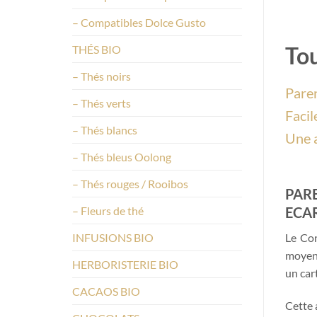
– Compatibles Dolce Gusto
Tou
THÉS BIO
– Thés noirs
Paren
– Thés verts
Facil
– Thés blancs
Une a
– Thés bleus Oolong
– Thés rouges / Rooibos
PARE
– Fleurs de thé
ECA
INFUSIONS BIO
Le Con
moyen 
HERBORISTERIE BIO
un car
CACAOS BIO
Cette 