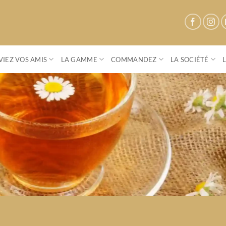
IEZ VOS AMIS
LA GAMME
COMMANDEZ
LA SOCIÉTÉ
Parenthese Café
Conviez vos amis à une vente privée
S'OFFRIR UN MOMENT DE CONVIVIALITÉ