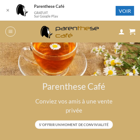
Parenthese Café
✕
VOIR
GRATUIT
Sur Google Play
Passer
au
contenu
Parenthese Café
Conviez vos amis à une vente
privée
S'OFFRIR UN MOMENT DE CONVIVIALITÉ