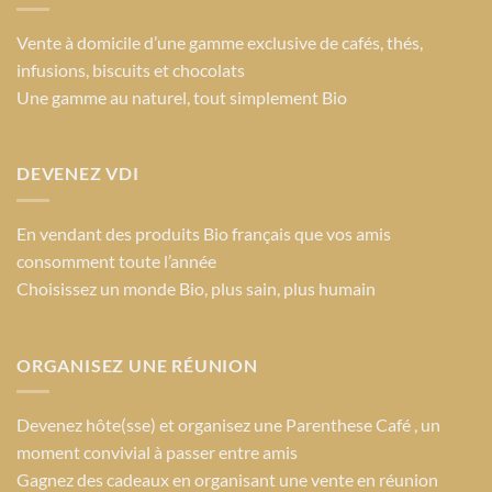
être
choisies
Vente à domicile d’une gamme exclusive de cafés, thés,
sur
infusions, biscuits et chocolats
la
Une gamme au naturel, tout simplement Bio
page
du
produit
DEVENEZ VDI
En vendant des produits Bio français que vos amis
consomment toute l’année
Choisissez un monde Bio
, plus sain, plus humain
ORGANISEZ UNE RÉUNION
Devenez hôte(sse) et organisez une Parenthese Café , un
moment convivial à passer entre amis
Gagnez des cadeaux en organisant une vente en réunion