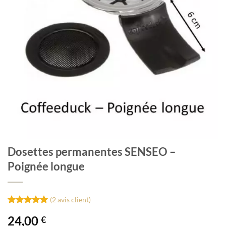
Dosettes permanentes SENSEO –
Poignée longue
(
2
avis client)
Noté
2
5
sur
24,00
€
5 basé sur