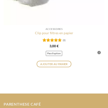
ACCESSOIRES
Clip pour filtres en papier
(8)
Note
4.75
3,00
€
sur 5
Pas d'option
AJOUTER AU PANIER
Ce
produit
a
plusieurs
variations.
Les
options
PARENTHESE CAFÉ
peuvent