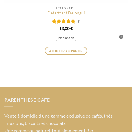
ACCESSOIRES
Détartrant Delongui
(3)
Note
4.67
13,00
€
sur 5
Pas d'option
AJOUTER AU PANIER
Ce
produit
a
plusieurs
variations.
Les
options
PARENTHESE CAFÉ
peuvent
être
choisies
Vente à domicile d’une gamme exclusive de cafés, thés,
sur
infusions, biscuits et chocolats
la
Une gamme au naturel, tout simplement Bio
page