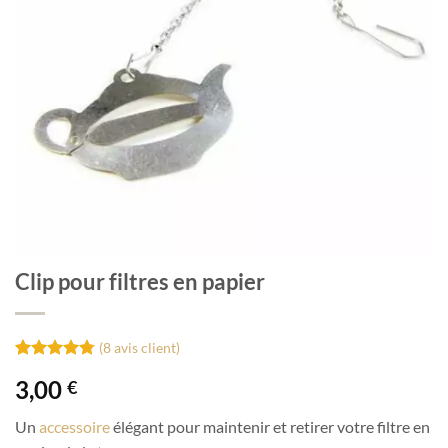
Clip pour filtres en papier
(
8
avis client)
Noté
8
4.75
3,00
€
sur 5 basé
sur
notations
Un
accessoire
élégant pour maintenir et retirer votre filtre en
client