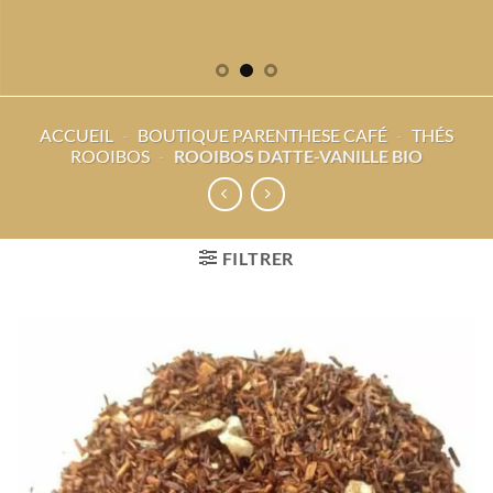
ACCUEIL
-
BOUTIQUE PARENTHESE CAFÉ
-
THÉS
ROOIBOS
-
ROOIBOS DATTE-VANILLE BIO
FILTRER