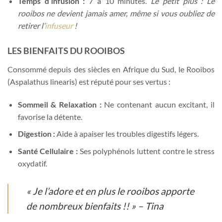
Temps d’infusion :
7 à 10 minutes.
Le petit plus : Le
rooibos ne devient jamais amer, même si vous oubliez de
retirer l’
infuseur
!
LES BIENFAITS DU ROOIBOS
Consommé depuis des siècles en Afrique du Sud, le Rooibos
(Aspalathus linearis) est réputé pour ses vertus :
Sommeil & Relaxation :
Ne contenant aucun excitant, il
favorise la détente.
Digestion :
Aide à apaiser les troubles digestifs légers.
Santé Cellulaire :
Ses polyphénols luttent contre le stress
oxydatif.
«
Je l’adore et en plus le rooibos apporte
de nombreux bienfaits !!
» – Tina