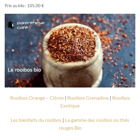
Prix au kilo : 105.00 €
Rooibos Orange – Citron
|
Rooibos Grenadine
|
Rooibos
Exotique
Les bienfaits du rooibos
|
La gamme des rooibos ou thés
rouges Bio