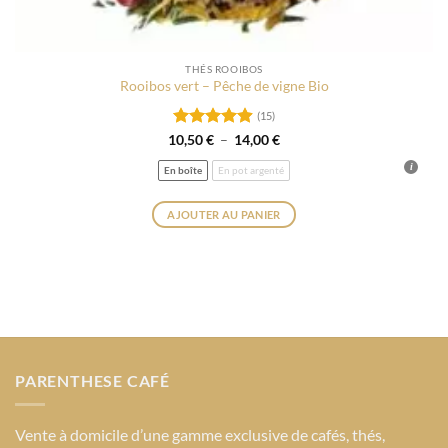
THÉS ROOIBOS
Rooibos vert – Pêche de vigne Bio
(15)
Note
4.93
Plage
10,50
€
–
14,00
€
de
sur 5
prix :
En boîte
En pot argenté
10,50 €
à
14,00 €
AJOUTER AU PANIER
Ce
produit
a
plusieurs
variations.
Les
options
PARENTHESE CAFÉ
peuvent
être
choisies
Vente à domicile d’une gamme exclusive de cafés, thés,
sur