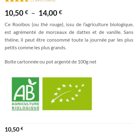
Noté
5
4.6
Plage
10,50
–
14,00
€
€
sur 5 basé
sur
de
notations
Ce Rooibos (ou thé rouge), issu de l’agriculture biologique,
prix :
client
est agrémenté de morceaux de dattes et de vanille. Sans
10,50 €
théine, il peut être consommé toute la journée par les plus
à
petits comme les plus grands.
14,00 €
Boîte cartonnée ou pot argenté de 100g net
10,50
€