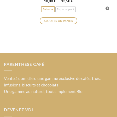
Note
5
sur
Plage
10,00
€
–
13,50
€
de
5
prix :
En boîte
En pot argenté
10,00 €
à
13,50 €
AJOUTER AU PANIER
Ce
produit
a
plusieurs
variations.
Les
options
PARENTHESE CAFÉ
peuvent
être
choisies
Vente à domicile d’une gamme exclusive de cafés, thés,
sur
infusions, biscuits et chocolats
la
Une gamme au naturel, tout simplement Bio
page
du
produit
DEVENEZ VDI