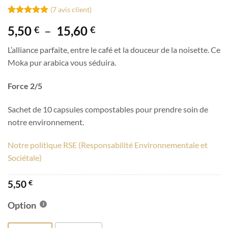
(
7
avis client)
Noté
7
4.86
Plage
5,50
–
15,60
€
€
sur 5 basé
sur
de
notations
L’alliance parfaite, entre le café et la douceur de la noisette. Ce
prix :
client
Moka pur arabica vous séduira.
5,50 €
à
Force 2/5
15,60 €
Sachet de 10 capsules compostables pour prendre soin de
notre environnement.
Notre politique RSE (Responsabilité Environnementale et
Sociétale)
5,50
€
Option