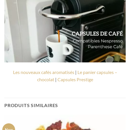
Les nouveaux cafés aromatisés
|
Le panier capsules –
chocolat
|
Capsules Prestige
PRODUITS SIMILAIRES
New