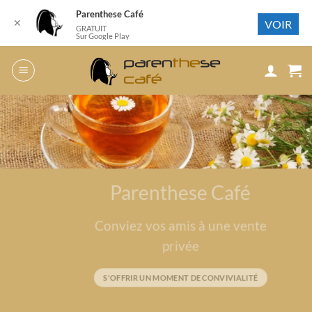
Parenthese Café
✕
VOIR
GRATUIT
Sur Google Play
Passer
au
contenu
Parenthese Café
Conviez vos amis à une vente
privée
S'OFFRIR UN MOMENT DE CONVIVIALITÉ