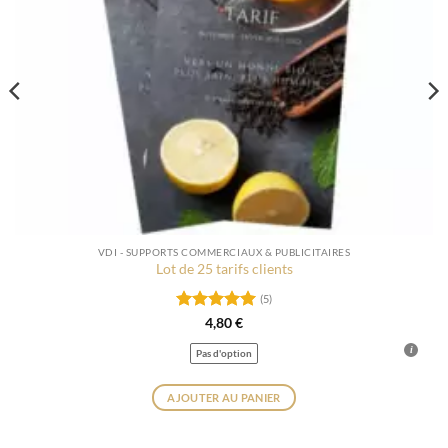
VDI - SUPPORTS COMMERCIAUX & PUBLICITAIRES
Lot de 25 tarifs clients
(5)
Note
5
sur
4,80
€
5
Pas d'option
AJOUTER AU PANIER
Ce
produit