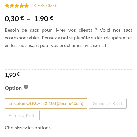
(
19
avis client)
Noté
19
4.84
Plage
0,30
–
1,90
€
€
sur 5 basé
sur
de
notations
Besoin de sacs pour livrer vos clients ? Voici nos sacs
prix :
client
écoresponsables. Pensez à notre planète en les récupérant et
0,30 €
en les réutilisant pour vos prochaines livraisons !
à
1,90 €
1,90
€
Option
En coton OEKO-TEX 100 (35cmx40cm)
Grand sac Kraft
Petit sac Kraft
Choisissez les options