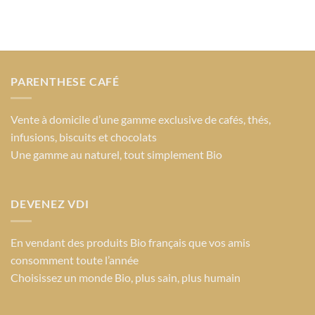
a
plusieurs
variations.
Les
options
PARENTHESE CAFÉ
peuvent
être
choisies
Vente à domicile d’une gamme exclusive de cafés, thés,
sur
infusions, biscuits et chocolats
la
Une gamme au naturel, tout simplement Bio
page
du
produit
DEVENEZ VDI
En vendant des produits Bio français que vos amis
consomment toute l’année
Choisissez un monde Bio
, plus sain, plus humain