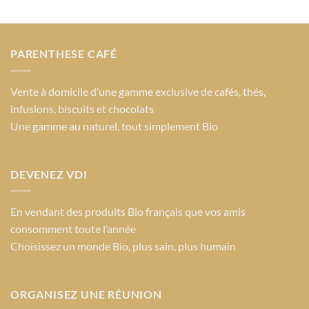
Les
options
peuvent
PARENTHESE CAFÉ
être
choisies
sur
Vente à domicile d’une gamme exclusive de cafés, thés,
la
infusions, biscuits et chocolats
page
Une gamme au naturel, tout simplement Bio
du
produit
DEVENEZ VDI
En vendant des produits Bio français que vos amis
consomment toute l’année
Choisissez un monde Bio
, plus sain, plus humain
ORGANISEZ UNE RÉUNION