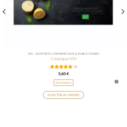
VDI - SUPPORTS COMMERCIAUX & PUBLICITAIRES
Catalogue VDI
(7)
Note
5
sur
3,60
€
5
Pas d'option
AJOUTER AU PANIER
Ce
produit
a
plusieurs
variations.