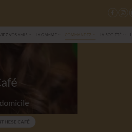
IEZ VOS AMIS
LA GAMME
COMMANDEZ
LA SOCIÉTÉ
Parenthese Café
Conviez vos amis à une vente privé
S'OFFRIR UN MOMENT DE CONVIVIALITÉ