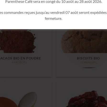
Parenthese Café sera en congé du 10 août au 28 août 2026.
les commandes reçues jusqu’au vendredi 07 août seront expédiées 
fermeture.
ACAOS BIO EN POUDRE
BISCUITS BIO
4 PRODUITS
11 PRODUITS