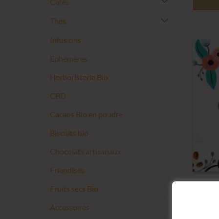
Cafés
Thés
Infusions
Ephémères
Herboristerie Bio
CBD
Cacaos Bio en poudre
Biscuits bio
Chocolats artisanaux
Friandises
Fruits secs Bio
Accessoires