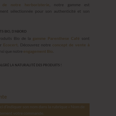
s de notre herboristerie
, notre gamme est
ment sélectionnée pour son authenticité et son
TS BIO, D’ABORD
roduits Bio de la
gamme Parenthese Café
sont
ar
Ecocert
. Découvrez notre
concept de vente à
nsi que notre
engagement Bio
.
LGRÉ LA NATURALITÉ DES PRODUITS !
nte
erci d’indiquer son nom dans la rubrique « Nom de
irectement votre commande.