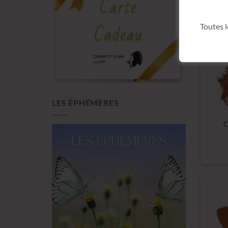
Toutes 
LES ÉPHÉMÈRES
C