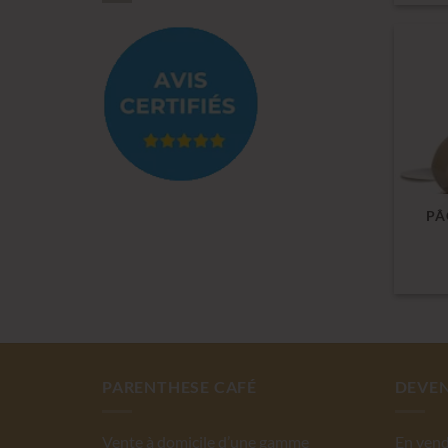
PÂ
PARENTHESE CAFÉ
DEVEN
Vente à domicile d’une gamme
En vend