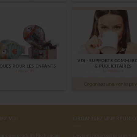
VDI - SUPPORTS COMMER
QUES POUR LES ENFANTS
& PUBLICITAIRES
2 PRODUITS
10 PRODUITS
EZ VDI
ORGANISEZ UNE RÉUNI
ant des produits Bio français
Devenez hôte(sse) et organise