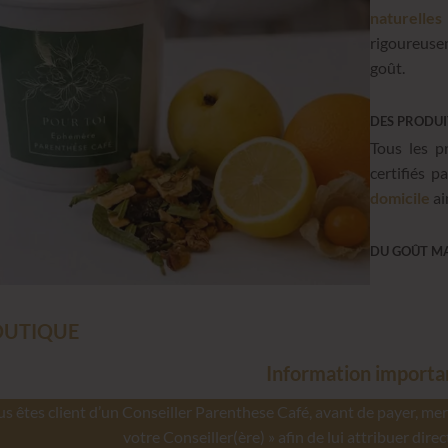
naturelle
rigoureuse
goût.
DES PRODUI
Tous les p
certifiés p
domicile
ai
DU GOÛT MA
OUTIQUE
Information importa
us êtes client d’un Conseiller Parenthese Café, avant de payer, m
votre Conseiller(ère) » afin de lui attribuer d