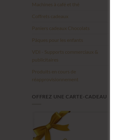
Machines à café et thé
Coffrets cadeaux
Paniers cadeaux Chocolats
Pâques pour les enfants
VDI - Supports commerciaux &
publicitaires
Produits en cours de
réapprovisionnement
OFFREZ UNE CARTE-CADEAU