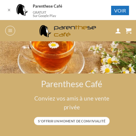
Parenthese Café
✕
VOIR
GRATUIT
Sur Google Play
Passer
au
contenu
Parenthese Café
Conviez vos amis à une vente
privée
S'OFFRIR UN MOMENT DE CONVIVIALITÉ